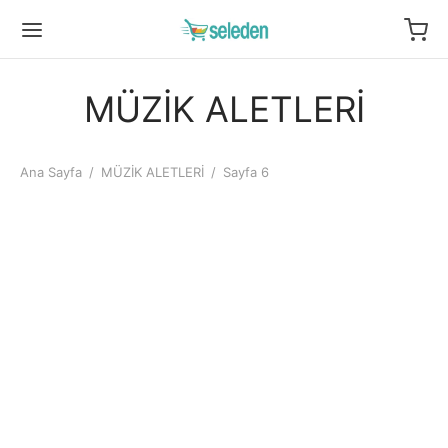
MÜZİK ALETLERİ
Ana Sayfa
/
MÜZİK ALETLERİ
/
Sayfa 6
Bağlama Burgu Takımı
Bağlama Burgusu Abanoz
Schaller MNI2 Nikel 4+4
Takım 7’li BAPE