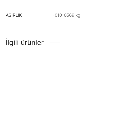
AĞIRLIK
-01010569 kg
İlgili ürünler
GİTAR ELEKTRO EXTREME
GİTAR ELEKTRO EXTREME
(XE25N)
(XE25BK)