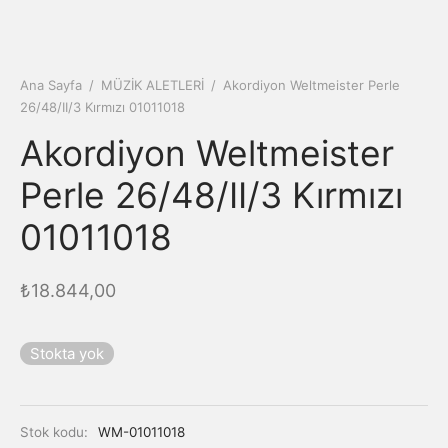
Ana Sayfa
/
MÜZİK ALETLERİ
/
Akordiyon Weltmeister Perle
26/48/II/3 Kırmızı 01011018
Akordiyon Weltmeister
Perle 26/48/II/3 Kırmızı
01011018
₺
18.844,00
Stokta yok
Stok kodu:
WM-01011018