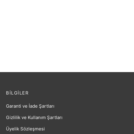
GİTAR AKUSTİK EXTREME
Gitar Akustik Extreme
SAHNE GİTARI
SOLAK (XACLH30EQ4)
(XAC45EQ4BK)
Sahne Gitarı
₺
3.482,40
₺
3.687,60
BILGILER
Garanti ve İade Şartları
Gizlilik ve Kullanım Şartları
Üyelik Sözleşmesi