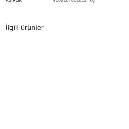
AĞIRLIK
42692878628221 kg
İlgili ürünler
GİTAR ELEKTRO AKUSTİK
Gitar Klasik Rodriguez
EXTREME (XAF80EQ4CS)
RCC550RB
₺
4.070,40
₺
1.394,40