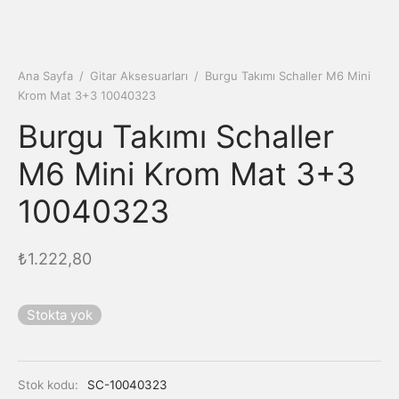
Ana Sayfa
/
Gitar Aksesuarları
/
Burgu Takımı Schaller M6 Mini
Krom Mat 3+3 10040323
Burgu Takımı Schaller
M6 Mini Krom Mat 3+3
10040323
₺
1.222,80
Stokta yok
Stok kodu:
SC-10040323