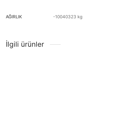
AĞIRLIK
-10040323 kg
İlgili ürünler
GİTAR ELEKTRO EXTREME
Gitar Klasik Rodriguez