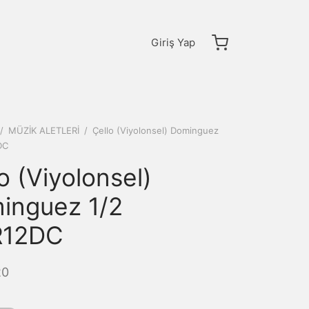
Giriş Yap
/
MÜZİK ALETLERİ
/
Çello (Viyolonsel) Dominguez
DC
o (Viyolonsel)
inguez 1/2
12DC
20