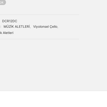
yok
:
DCR12DC
r:
MÜZİK ALETLERİ
,
Viyolonsel Çello
,
k Aletleri