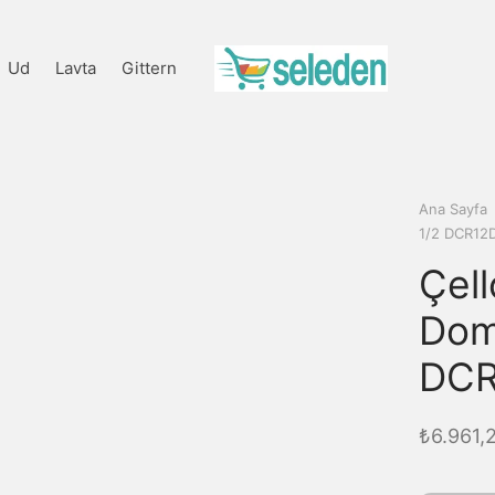
Ud
Lavta
Gittern
Ana Sayfa
1/2 DCR12
Çell
Dom
DCR
₺
6.961,