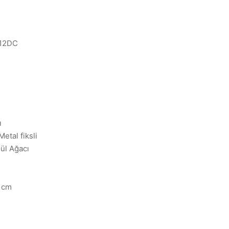
R12DC
ı
etal fiksli
ül Ağacı
4 cm