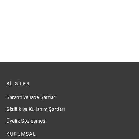
Tavuskuşu Kalpli Kolye
₺
9,99
Seramik Kolye Bahar
Desenli Kırmızı
₺
59,89
BILGILER
Garanti ve İade Şartları
Gizlilik ve Kullanım Şartları
Üyelik Sözleşmesi
KURUMSAL