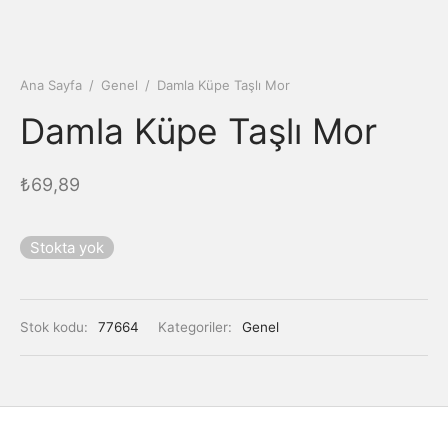
Ana Sayfa
/
Genel
/
Damla Küpe Taşlı Mor
Damla Küpe Taşlı Mor
₺
69,89
Stokta yok
Stok kodu:
77664
Kategoriler:
Genel