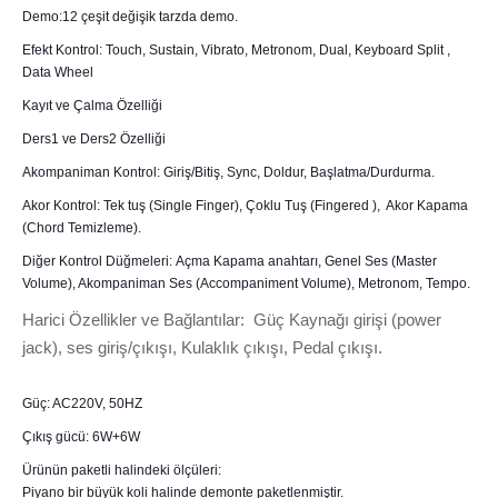
Demo:12 çeşit değişik tarzda demo.
Efekt Kontrol: Touch, Sustain, Vibrato, Metronom, Dual, Keyboard Split ,
Data Wheel
Kayıt ve Çalma Özelliği
Ders1 ve Ders2 Özelliği
Akompaniman Kontrol: Giriş/Bitiş, Sync, Doldur, Başlatma/Durdurma.
Akor Kontrol: Tek tuş (Single Finger), Çoklu Tuş (Fingered ), Akor Kapama
(Chord Temizleme).
Diğer Kontrol Düğmeleri: Açma Kapama anahtarı, Genel Ses (Master
Volume), Akompaniman Ses (Accompaniment Volume), Metronom, Tempo.
Harici Özellikler ve Bağlantılar: Güç Kaynağı girişi (power
jack), ses giriş/çıkışı, Kulaklık çıkışı, Pedal çıkışı.
Güç: AC220V, 50HZ
Çıkış gücü: 6W+6W
Ürünün paketli halindeki ölçüleri:
Piyano bir büyük koli halinde demonte paketlenmiştir.