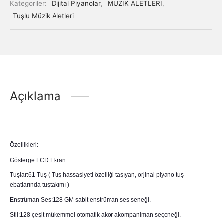
Kategoriler:
Dijital Piyanolar
,
MÜZİK ALETLERİ
,
Tuşlu Müzik Aletleri
Açıklama
Özellikleri:
Gösterge:LCD Ekran.
Tuşlar:61 Tuş ( Tuş hassasiyeti özelliği taşıyan, orjinal piyano tuş
ebatlarında tuştakımı )
Enstrüman Ses:128 GM sabit enstrüman ses seneği.
Stil:128 çeşit mükemmel otomatik akor akompaniman seçeneği.