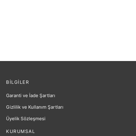
GİTAR ELEKTRO EXTREME
GİTAR ELEKTTRO
SOLAK (XELH20SB)
EXTREME (XE30WH)
₺
3.534,00
₺
3.220,80
BILGILER
Garanti ve İade Şartları
Gizlilik ve Kullanım Şartları
Üyelik Sözleşmesi
KURUMSAL