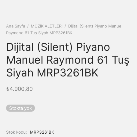
Ana Sayfa
/
MÜZİK ALETLERİ
/
Dijital (Silent) Piyano Manuel
Raymond 61 Tuş Siyah MRP3261BK
Dijital (Silent) Piyano
Manuel Raymond 61 Tuş
Siyah MRP3261BK
₺
4.900,80
Stokta yok
Stok kodu:
MRP3261BK