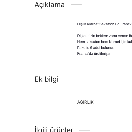
Açıklama
Dişlik Klarnet Saksafon Bg Franc
Dişlerinizin beklere zarar verme iht
Hem saksafon hem klarnet için kulla
Pakette 6 adet bulunur.
Fransa'da üretilmiştir .
Ek bilgi
AĞIRLIK
İlgili ürünler