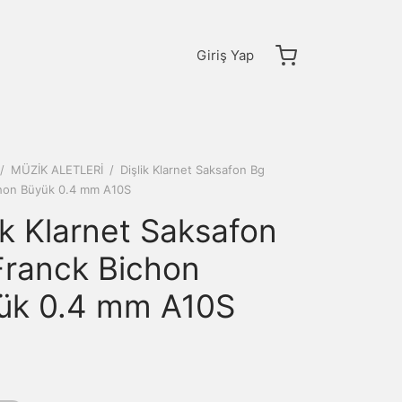
Giriş Yap
/
MÜZİK ALETLERİ
/
Dişlik Klarnet Saksafon Bg
chon Büyük 0.4 mm A10S
ik Klarnet Saksafon
Franck Bichon
ük 0.4 mm A10S