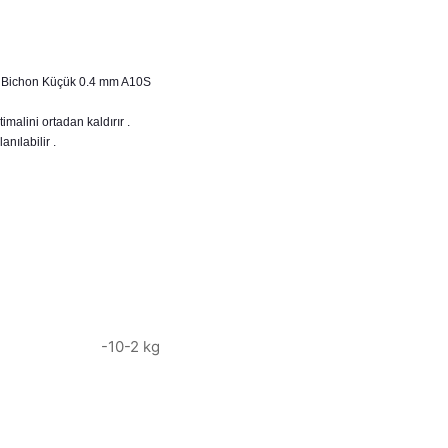
k Bichon Küçük 0.4 mm A10S
imalini ortadan kaldırır .
nılabilir .
-10-2 kg