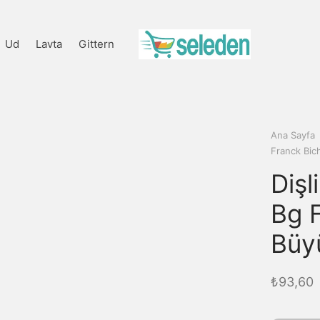
Ud
Lavta
Gittern
Ana Sayfa
Franck Bi
Dişl
Bg 
Büy
₺
93,60