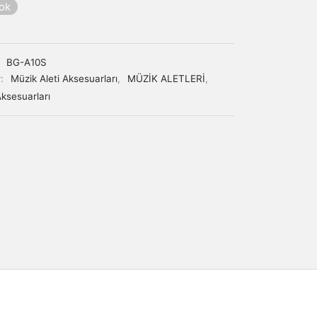
yok
:
BG-A10S
r:
Müzik Aleti Aksesuarları
,
MÜZİK ALETLERİ
,
Aksesuarları