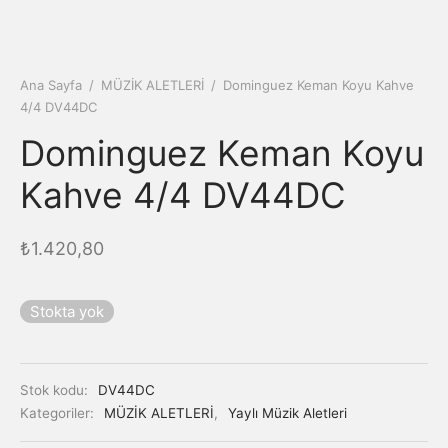
Ana Sayfa
/
MÜZİK ALETLERİ
/
Dominguez Keman Koyu Kahve
4/4 DV44DC
Dominguez Keman Koyu
Kahve 4/4 DV44DC
₺
1.420,80
Stokta yok
Stok kodu:
DV44DC
Kategoriler:
MÜZİK ALETLERİ
,
Yaylı Müzik Aletleri