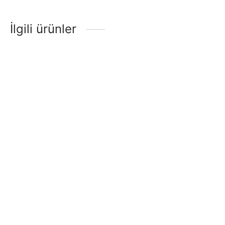
İlgili ürünler
GİTAR ELEKTRO EXTREME
GİTAR ELEKTTRO
(XE20N)
EXTREME (XE30WH)
₺
3.220,80
₺
3.220,80