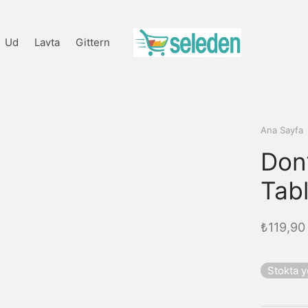
Ud
Lavta
Gittern
Ana Sayfa
Don
Tab
₺
119,90
Stokta 