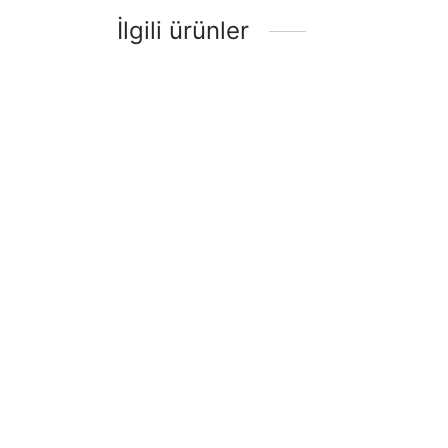
İlgili ürünler
Şemsiy
Sanatsal Portre Ahşap Baskı Tablo
Baskı 
₺
119,90
₺
119,