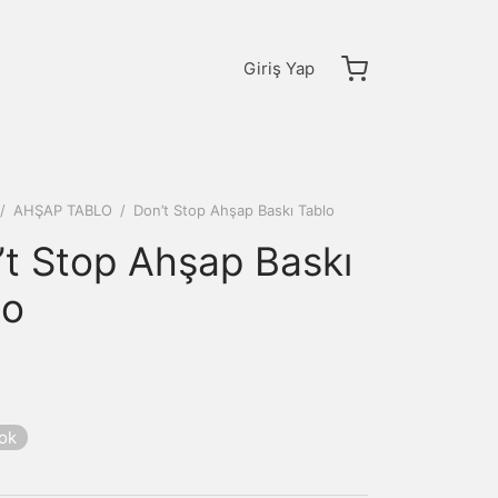
Giriş Yap
/
AHŞAP TABLO
/
Don’t Stop Ahşap Baskı Tablo
’t Stop Ahşap Baskı
lo
yok