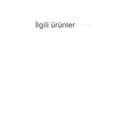
İlgili ürünler
GİTAR ELEKTRO EXTREME (XE20N)
Gitar