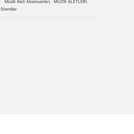
r:
Müzik Aleti Aksesuarları
,
MÜZİK ALETLERİ
,
Standlar