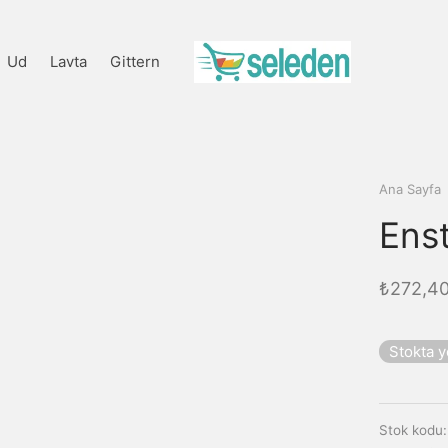
Ud
Lavta
Gittern
Ana Sayfa
Ens
₺
272,4
Stokta 
Stok kodu