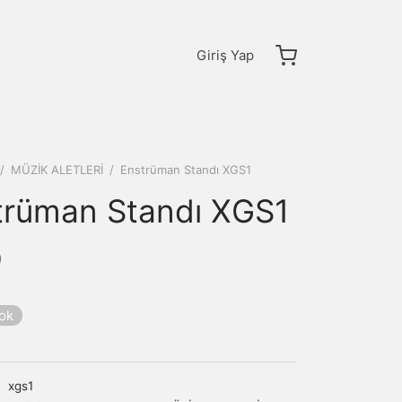
Giriş Yap
/
MÜZİK ALETLERİ
/
Enstrüman Standı XGS1
trüman Standı XGS1
0
yok
:
xgs1