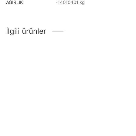
AĞIRLIK
-14010401 kg
İlgili ürünler
GİTAR ELEKTRO MANUEL
Gitar Akustik Extreme
RAYMOND (MRE3BK)
SOLAK (XACLH30EQ4)
Sahne Gitarı
₺
1.448,55