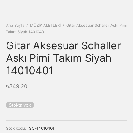
Ana Sayfa
/
MÜZİK ALETLERİ
/
Gitar Aksesuar Schaller Askı Pimi
Takım Siyah 14010401
Gitar Aksesuar Schaller
Askı Pimi Takım Siyah
14010401
₺
349,20
Stokta yok
Stok kodu:
SC-14010401