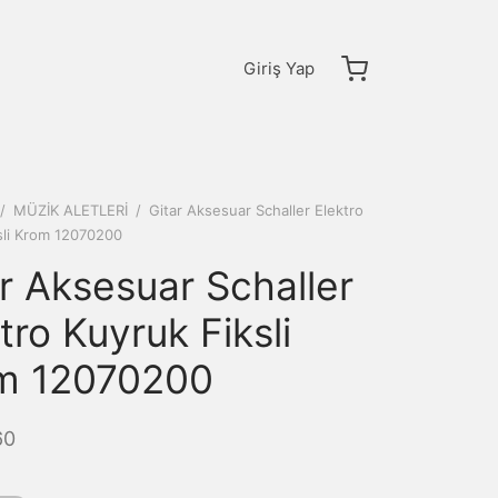
Giriş Yap
/
MÜZİK ALETLERİ
/
Gitar Aksesuar Schaller Elektro
sli Krom 12070200
r Aksesuar Schaller
tro Kuyruk Fiksli
m 12070200
60