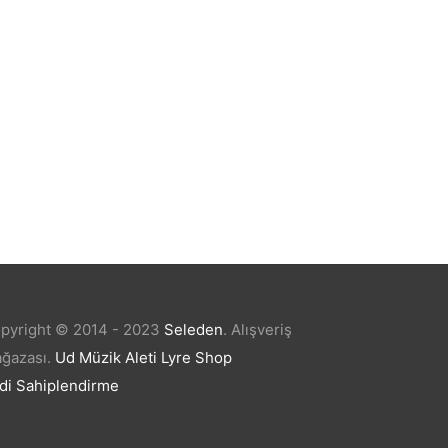
AHNE
GİTAR KLASİK RODRİGUEZ GÜL
(RC578MN)
₺
4.249,20
pyright © 2014 - 2023
Seleden
.
Alışveriş
ğazası.
Ud Müzik Aleti
Lyre Shop
di Sahiplendirme