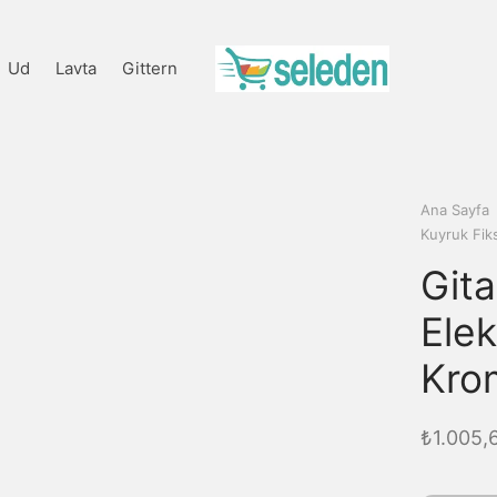
Ud
Lavta
Gittern
Ana Sayfa
Kuyruk Fik
Gita
Elek
Kro
₺
1.005,