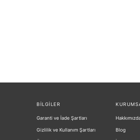
GİTAR ELEKTRO EXTREME FLYİNG
GİTAR
(XE45PNT)
(XE25
₺
4.065,60
₺
3.53
BILGILER
KURUMS
Garanti ve İade Şartları
Hakkımızd
Gizlilik ve Kullanım Şartları
Blog