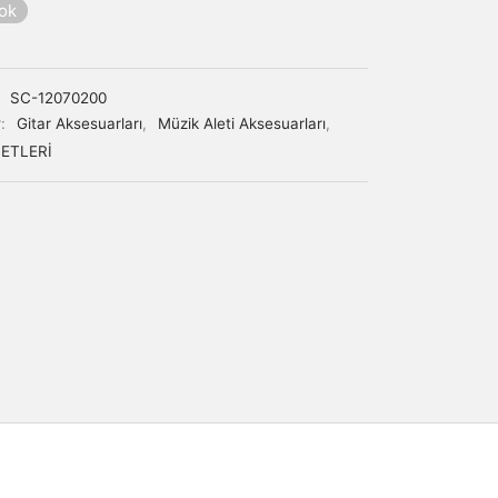
yok
:
SC-12070200
r:
Gitar Aksesuarları
,
Müzik Aleti Aksesuarları
,
ETLERİ