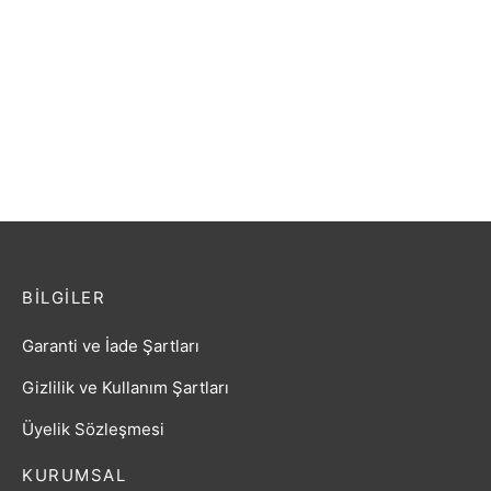
GİTAR ELEKTRO EXTREME
Gitar Klasik Rodriguez
(XE35BK)
RCC550BK
₺
3.534,00
₺
1.394,40
BILGILER
Garanti ve İade Şartları
Gizlilik ve Kullanım Şartları
Üyelik Sözleşmesi
KURUMSAL