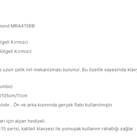
aymond MRA415RB
geli Kırmızı)
ölgeli Kırmızı)
de uzun çelik mil mekanizması bulunur. Bu özellik sayesinde klavye
jumbo)
m/105cm/11cm
ılıdır . Ön ve arka kısmında gerçek flato kullanılmıştır
ı için alyan hediyeli .
5 serisi, kaliteli klavyesi ile yumuşak kullanım rahatlığı sağlar .