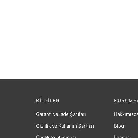
GİTAR ELEKTRO MANUEL
Gitar
RAYMOND (MRE3BK)
(XACL
₺
1.448,55
₺
3.68
BILGILER
KURUMS
Garanti ve İade Şartları
Hakkımızd
Gizlilik ve Kullanım Şartları
Blog
Üyelik Sözleşmesi
İletişim