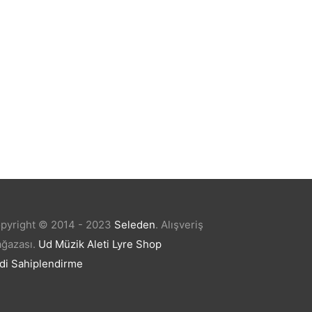
GİTAR ELEKTRO AKUSTİK
EXTREME (XAF80EQ4CS)
₺
4.070,40
pyright © 2014 - 2023
Seleden
.
Alışveriş
ğazası.
Ud Müzik Aleti
Lyre Shop
di Sahiplendirme