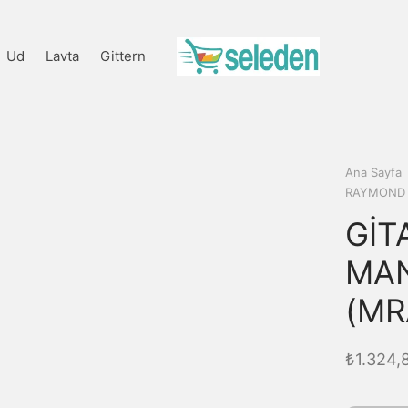
Ud
Lavta
Gittern
Ana Sayfa
RAYMOND 
GİT
MA
(MR
₺
1.324,