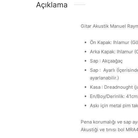
Açıklama
Gitar Akustik Manuel R
Ön Kapak: Ihlamur (Göl
Arka Kapak: Ihlamur (G
Sap : Akçaağaç
Sap : Ayarlı (İçerisin
ayarlanabilir.)
Kasa : Dreadnought (
En/Boy/Derinlik: 41c
Askı için metal pim tak
Pena korumalığı ve sap ayar
Akustiği ve tınısı bol MRA41