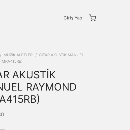
Giriş Yap
/
MÜZİK ALETLERİ
/
GİTAR AKUSTİK MANUEL
(MRA415RB)
AR AKUSTİK
NUEL RAYMOND
A415RB)
80