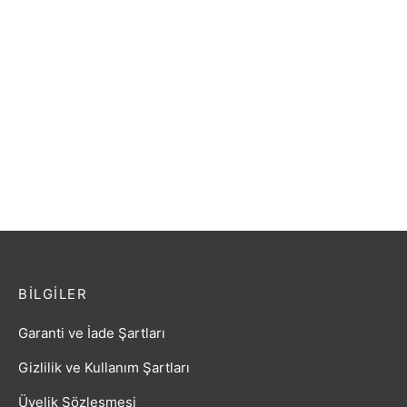
Kozmetik ve Bozuk Para
Cüzdanı Elbise Baskılı
Kırmızı Aşk Küpe
Kahverengi
₺
49,89
₺
17,98
BILGILER
Garanti ve İade Şartları
Gizlilik ve Kullanım Şartları
Üyelik Sözleşmesi