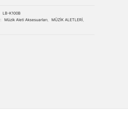
:
LB-K100B
r:
Müzik Aleti Aksesuarları
,
MÜZİK ALETLERİ
,