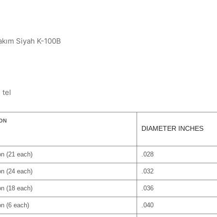
akım Siyah K-100B
 tel
ION
DIAMETER INCHES
n (21 each)
.028
n (24 each)
.032
n (18 each)
.036
n (6 each)
.040