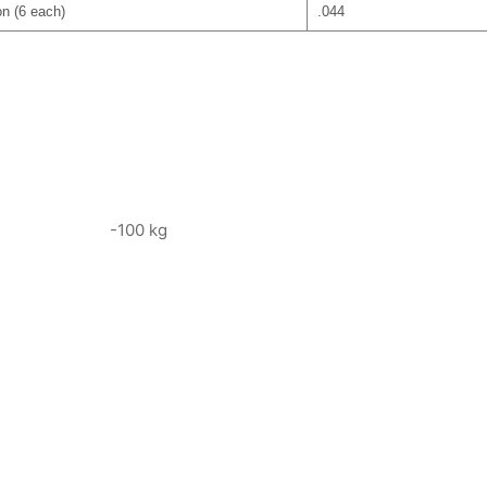
n (6 each)
.044
-100 kg