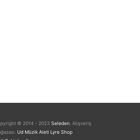
N)
GİTAR ELEKTRO EXTREME (XE20N)
₺
3.220,80
pyright © 2014 - 2023
Seleden
.
Alışveriş
ğazası.
Ud Müzik Aleti
Lyre Shop