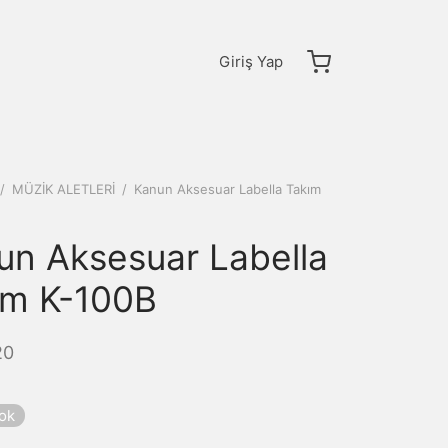
Giriş Yap
/
MÜZİK ALETLERİ
/
Kanun Aksesuar Labella Takım
un Aksesuar Labella
ım K-100B
20
yok