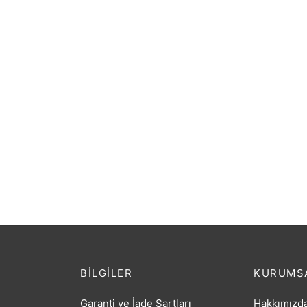
GİTAR ELEKTRO EXTREME
GİTAR
(XE70RD)
RAYM
₺
6.098,40
₺
1.44
BILGILER
KURUMS
Garanti ve İade Şartları
Hakkımızd