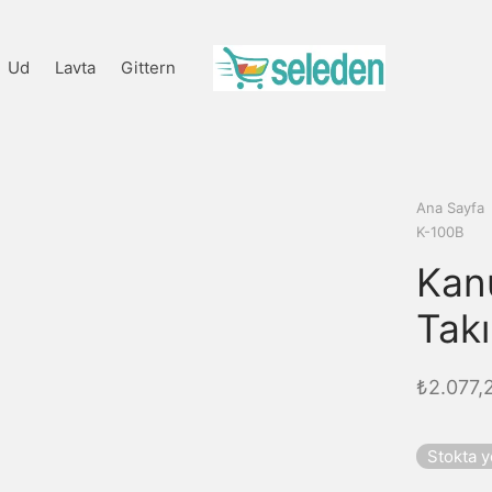
Ud
Lavta
Gittern
Ana Sayfa
K-100B
Kan
Tak
₺
2.077,
Stokta 