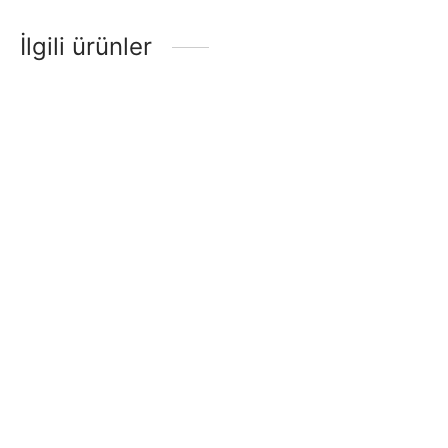
İlgili ürünler
GİTAR ELEKTRO EXTREME
GİTAR KLASİK RODRİGUEZ
(XE30RR)
GÜL (RC578MN)
₺
4.070,40
₺
4.249,20