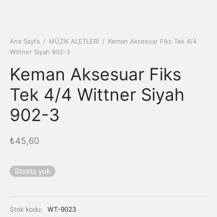
Ana Sayfa
/
MÜZİK ALETLERİ
/
Keman Aksesuar Fiks Tek 4/4
Wittner Siyah 902-3
Keman Aksesuar Fiks
Tek 4/4 Wittner Siyah
902-3
₺
45,60
Stokta yok
Stok kodu:
WT-9023