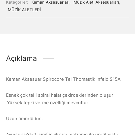
Kategoriler:
Keman Aksesuarları
,
Müzik Aleti Aksesuarları
,
MÜZİK ALETLERİ
Açıklama
Keman Aksesuar Spirocore Tel Thomastik Infeld S15A
Esnek çok telli spiral halat çekirdeklerinden oluşur
.Yüksek tepki verme özelliği mevcuttur .
Uzun ömürlüdür .
Avusturya'da 1. sınıf işçilik ve malzeme ile üretilmiştir .