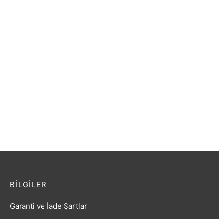
Gitar Akustik Extreme
SOLAK (XACLH30EQ4)
Sahne Gitarı
₺
3.687,60
Gitar Elektro SOLAK
Manuel Raymond
MRELH3BK
₺
1.917,60
BILGILER
Garanti ve İade Şartları