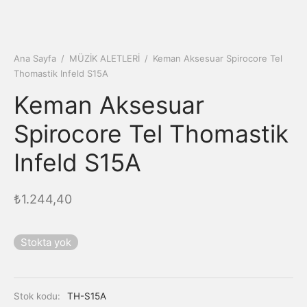
Ana Sayfa
/
MÜZİK ALETLERİ
/
Keman Aksesuar Spirocore Tel
Thomastik Infeld S15A
Keman Aksesuar
Spirocore Tel Thomastik
Infeld S15A
₺
1.244,40
Stokta yok
Stok kodu:
TH-S15A