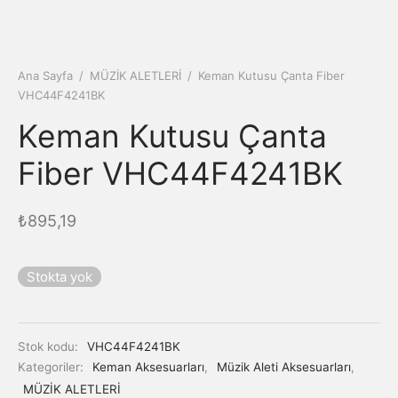
Ana Sayfa
/
MÜZİK ALETLERİ
/
Keman Kutusu Çanta Fiber
VHC44F4241BK
Keman Kutusu Çanta
Fiber VHC44F4241BK
₺
895,19
Stokta yok
Stok kodu:
VHC44F4241BK
Kategoriler:
Keman Aksesuarları
,
Müzik Aleti Aksesuarları
,
MÜZİK ALETLERİ