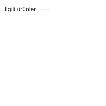
İlgili ürünler
Gitar Akustik Extreme
GİTAR ELEKTRO EXTREME
XA35WRS
(XE30KMF)
₺
2.149,20
₺
3.712,80