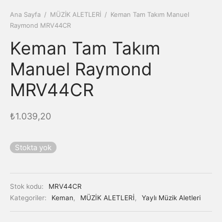
Ana Sayfa
/
MÜZİK ALETLERİ
/
Keman Tam Takım Manuel
Raymond MRV44CR
Keman Tam Takım
Manuel Raymond
MRV44CR
₺
1.039,20
Stokta yok
Stok kodu:
MRV44CR
Kategoriler:
Keman
,
MÜZİK ALETLERİ
,
Yaylı Müzik Aletleri