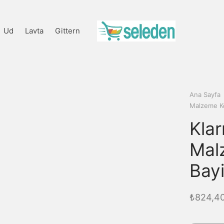
Ud
Lavta
Gittern
Ana Sayfa
Malzeme K
Kla
Mal
Bay
₺
824,4