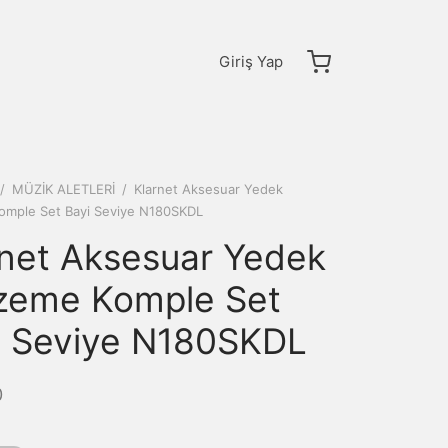
Giriş Yap
/
MÜZİK ALETLERİ
/
Klarnet Aksesuar Yedek
omple Set Bayi Seviye N180SKDL
rnet Aksesuar Yedek
zeme Komple Set
i Seviye N180SKDL
0