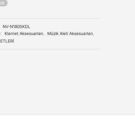
yok
:
NV-N180SKDL
r:
Klarnet Aksesuarları
,
Müzik Aleti Aksesuarları
,
ETLERİ