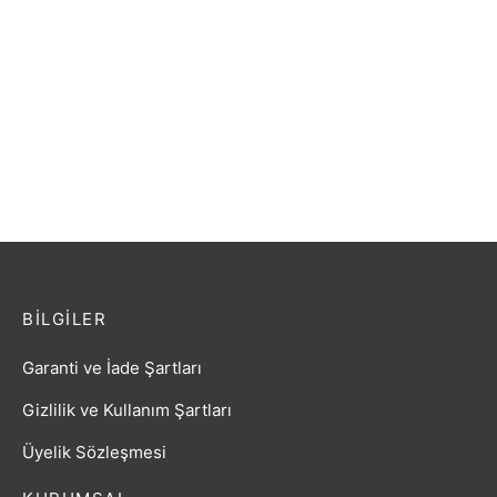
Gitar Akustik Extreme
Gitar Akustik Extreme
XA35WRS
SOLAK (XACLH30EQ4)
Sahne Gitarı
₺
2.149,20
₺
3.687,60
BILGILER
Garanti ve İade Şartları
Gizlilik ve Kullanım Şartları
Üyelik Sözleşmesi