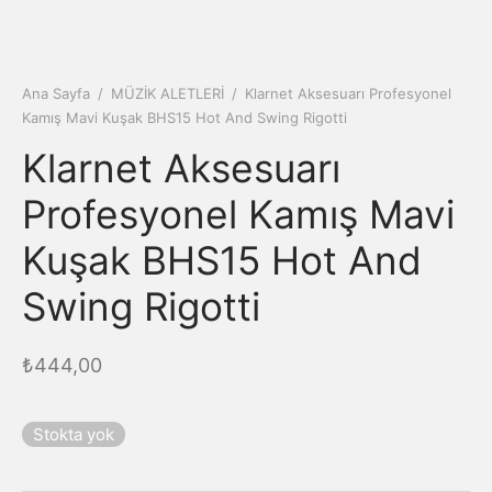
Ana Sayfa
/
MÜZİK ALETLERİ
/
Klarnet Aksesuarı Profesyonel
Kamış Mavi Kuşak BHS15 Hot And Swing Rigotti
Klarnet Aksesuarı
Profesyonel Kamış Mavi
Kuşak BHS15 Hot And
Swing Rigotti
₺
444,00
Stokta yok