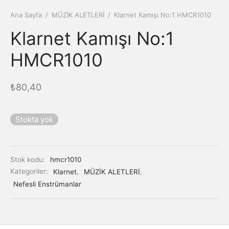
Ana Sayfa
/
MÜZİK ALETLERİ
/
Klarnet Kamışı No:1 HMCR1010
Klarnet Kamışı No:1
HMCR1010
₺
80,40
Stokta yok
Stok kodu:
hmcr1010
Kategoriler:
Klarnet
,
MÜZİK ALETLERİ
,
Nefesli Enstrümanlar