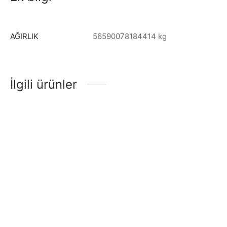
AĞIRLIK
56590078184414 kg
İlgili ürünler
GİTAR ELEKTRO EXTREME
GİTAR ELEKTRO EXTREME