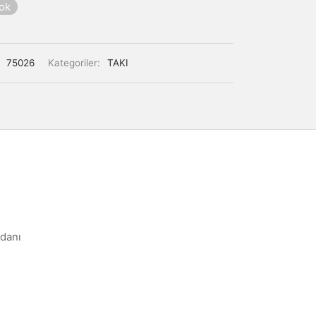
yok
:
75026
Kategoriler:
TAKI
danı