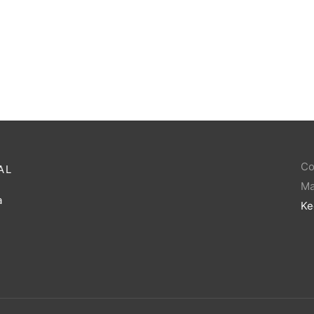
tik ve Bozuk Para Cüzdanı
et Baskılı Beyaz
Kozmetik Kalemlik Para Cüzd
Gülen Totoro
₺
17,98
Co
AL
Ma
a
Ke