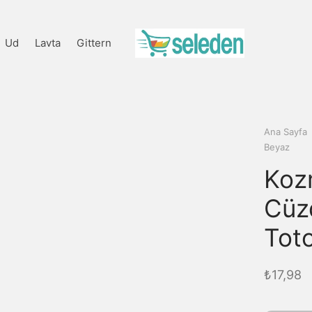
Ud
Lavta
Gittern
Ana Sayfa
Beyaz
Koz
Cüz
Tot
₺
17,98