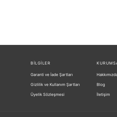
Kozmetik ve Bozuk Para Cüzdanı
Kozme
Elbise Baskılı Kahverengi
Bisikl
₺
17,98
₺
17,98
BILGILER
KURUMS
Garanti ve İade Şartları
Hakkımızd
Gizlilik ve Kullanım Şartları
Blog
Üyelik Sözleşmesi
İletişim