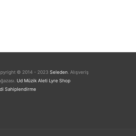
anı
Kozmetik ve Bozuk Para Cüzdanı
Bisiklet Kolyeli Lacivert
₺
17,98
pyright © 2014 - 2023
Seleden
.
Alışveriş
ğazası.
Ud Müzik Aleti
Lyre Shop
di Sahiplendirme