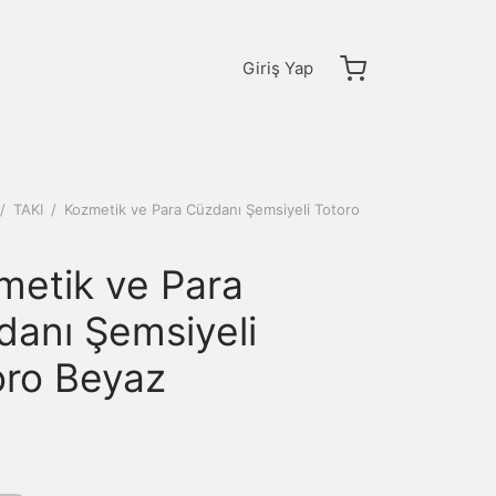
Giriş Yap
/
TAKI
/
Kozmetik ve Para Cüzdanı Şemsiyeli Totoro
metik ve Para
danı Şemsiyeli
oro Beyaz