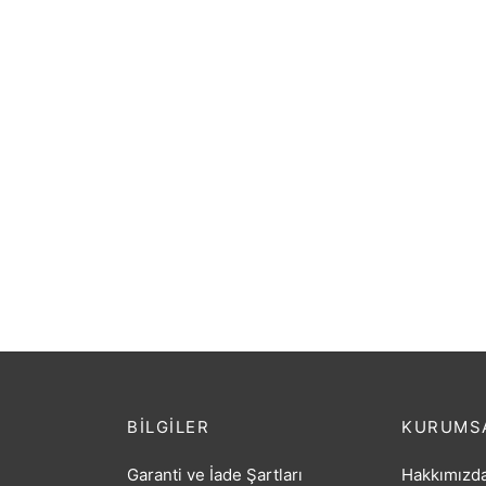
Gitar Klasik Rodriguez RCC550RB
Gitar
₺
1.394,40
₺
1.39
BILGILER
KURUMS
Garanti ve İade Şartları
Hakkımızd