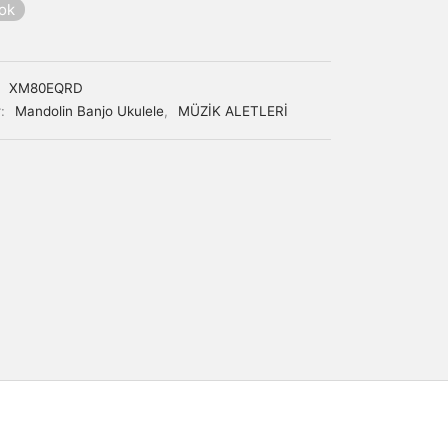
yok
:
XM80EQRD
r:
Mandolin Banjo Ukulele
,
MÜZİK ALETLERİ