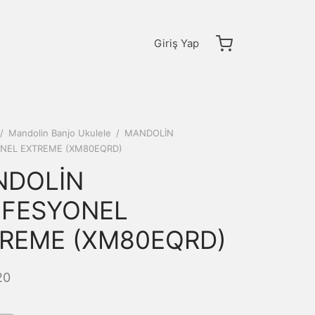
Giriş Yap
/
Mandolin Banjo Ukulele
/
MANDOLİN
NEL EXTREME (XM80EQRD)
NDOLİN
FESYONEL
REME (XM80EQRD)
20