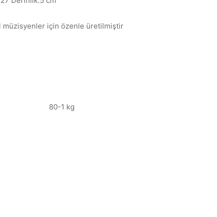
:27 Derinlik:5 cm
l müzisyenler için özenle üretilmiştir
80-1 kg