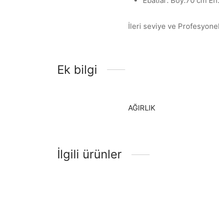
Ebatlar: Boy:70 cm En
İleri seviye ve Profesyone
Ek bilgi
AĞIRLIK
İlgili ürünler