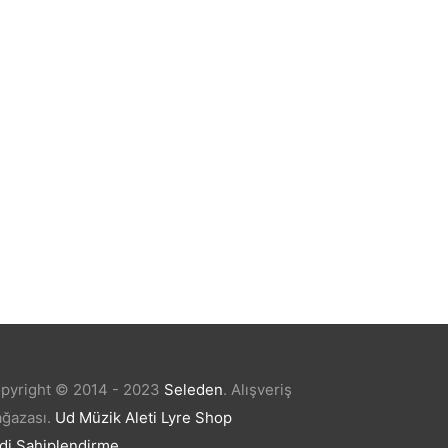
Gitar Akustik Extreme XA35BK
₺
2.149,20
pyright © 2014 - 2023
Seleden
.
Alışveriş
ğazası.
Ud Müzik Aleti
Lyre Shop
di Sahiplendirme