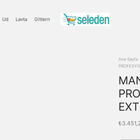
Ud
Lavta
Gittern
Ana Sayfa
PROFESYO
MA
PRO
EXT
₺
3.451,