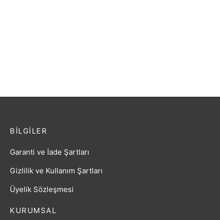
GİTAR ELEKTRO AKUSTİK
Gitar Klasik Rodriguez
EXTREME (XAF80EQ4BLS)
RCC550RB
₺
4.070,40
₺
1.394,40
BILGILER
Garanti ve İade Şartları
Gizlilik ve Kullanım Şartları
Üyelik Sözleşmesi
KURUMSAL