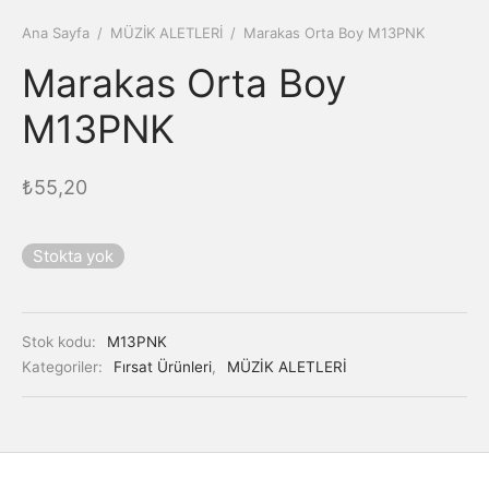
Ana Sayfa
/
MÜZİK ALETLERİ
/
Marakas Orta Boy M13PNK
Marakas Orta Boy
M13PNK
₺
55,20
Stokta yok
Stok kodu:
M13PNK
Kategoriler:
Fırsat Ürünleri
,
MÜZİK ALETLERİ