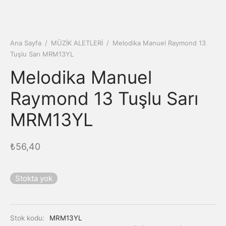
Ana Sayfa
/
MÜZİK ALETLERİ
/
Melodika Manuel Raymond 13
Tuşlu Sarı MRM13YL
Melodika Manuel
Raymond 13 Tuşlu Sarı
MRM13YL
₺
56,40
Stokta yok
Stok kodu:
MRM13YL