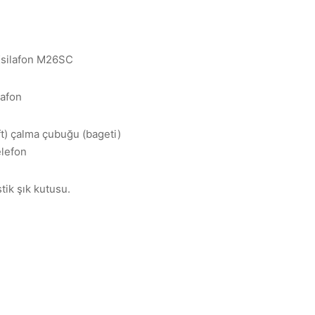
Ksilafon M26SC
lafon
ift) çalma çubuğu (bageti)
efon
ik şık kutusu.