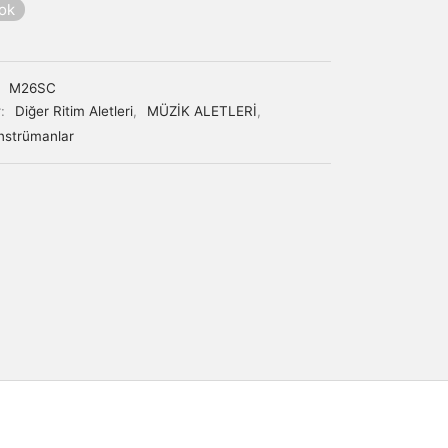
yok
:
M26SC
r:
Diğer Ritim Aletleri
,
MÜZİK ALETLERİ
,
nstrümanlar