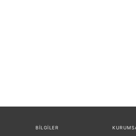
GİTAR ELEKTRO EXTREME FLYİNG
(XE45PNT)
₺
4.065,60
Gitar 
Raym
₺
1.917
BILGILER
KURUMS