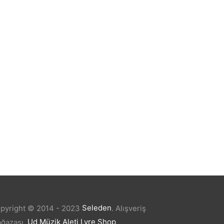
ÜL
GİTAR ELEKTTRO EXTREME
(XE30WH)
₺
3.220,80
pyright © 2014 - 2023
Seleden
.
Alışveriş
ğazası.
Ud Müzik Aleti
Lyre Shop