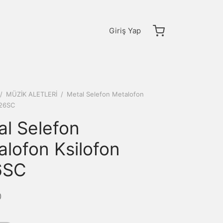
Giriş Yap
/
MÜZİK ALETLERİ
/
Metal Selefon Metalofon
M26SC
al Selefon
lofon Ksilofon
6SC
0