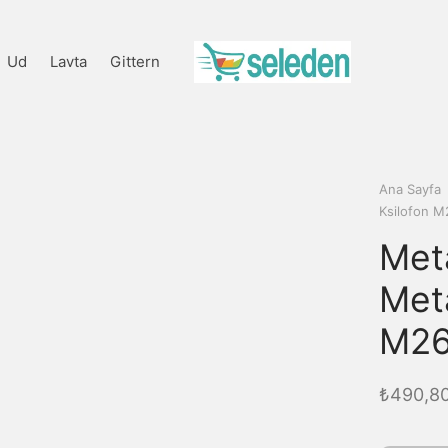
Ud
Lavta
Gittern
Ana Sayfa
Ksilofon 
Met
Meta
M2
₺
490,8