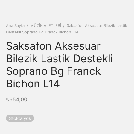
Ana Sayfa
/
MÜZİK ALETLERİ
/
Saksafon Aksesuar Bilezik Lastik
Destekli Soprano Bg Franck Bichon L14
Saksafon Aksesuar
Bilezik Lastik Destekli
Soprano Bg Franck
Bichon L14
₺
654,00
Stokta yok