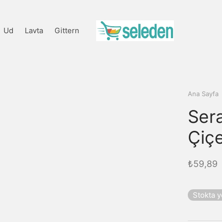
Ud
Lavta
Gittern
Ana Sayfa
Ser
Çiç
₺
59,89
Stokta 