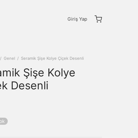
Giriş Yap
/
Genel
/
Seramik Şişe Kolye Çiçek Desenli
amik Şişe Kolye
ek Desenli
yok