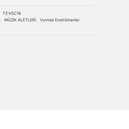
:
TZ-VSC18
r:
MÜZİK ALETLERİ
,
Vurmalı Enstrümanlar
,