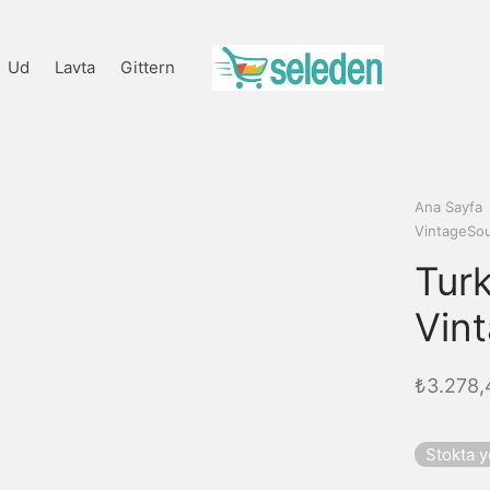
Ud
Lavta
Gittern
Ana Sayfa
VintageSou
Tur
Vin
₺
3.278,
Stokta 