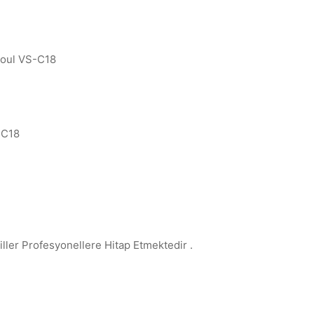
Soul VS-C18
SC18
ller Profesyonellere Hitap Etmektedir .