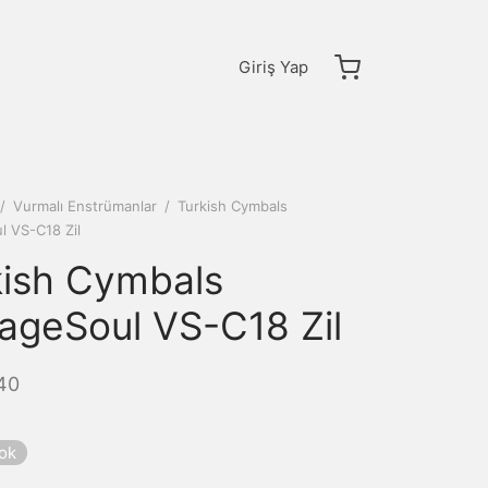
Giriş Yap
/
Vurmalı Enstrümanlar
/
Turkish Cymbals
l VS-C18 Zil
kish Cymbals
tageSoul VS-C18 Zil
40
yok