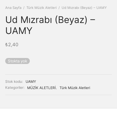
Ana Sayfa
/
Türk Müzik Aletleri
/
Ud Mızrabı (Beyaz) – UAMY
Ud Mızrabı (Beyaz) –
UAMY
₺
2,40
Stokta yok
Stok kodu:
UAMY
Kategoriler:
MÜZİK ALETLERİ
,
Türk Müzik Aletleri