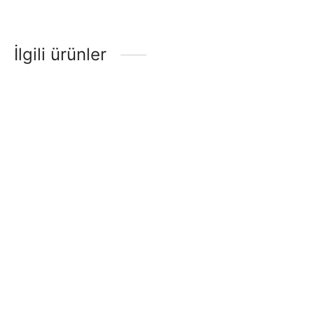
İlgili ürünler
Darbuka Alüminyum Mavi
Darbuka Alüminyum Düz
DA13BL
DA17
₺
90,00
₺
99,60