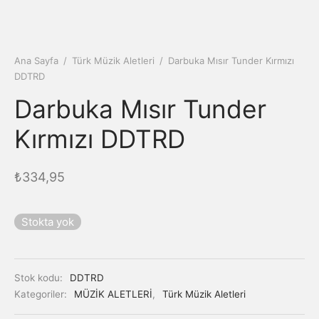
Ana Sayfa
/
Türk Müzik Aletleri
/
Darbuka Mısır Tunder Kırmızı
DDTRD
Darbuka Mısır Tunder
Kırmızı DDTRD
₺
334,95
Stokta yok
Stok kodu:
DDTRD
Kategoriler:
MÜZİK ALETLERİ
,
Türk Müzik Aletleri