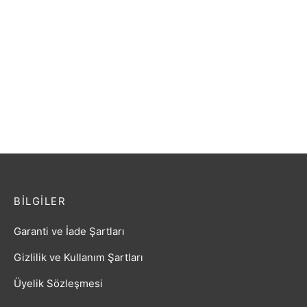
Gitar Akustik Extreme
Ud Ardıç Tekne
SOLAK (XACLH30EQ4)
₺
12.500,00
Sahne Gitarı
₺
3.687,60
BILGILER
Garanti ve İade Şartları
Gizlilik ve Kullanım Şartları
Üyelik Sözleşmesi