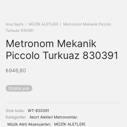
Ana Sayfa
/
MÜZİK ALETLERİ
/
Metronom Mekanik Piccolo
Turkuaz 830391
Metronom Mekanik
Piccolo Turkuaz 830391
₺
946,80
Stokta yok
Stok kodu:
WT-830391
Kategoriler:
Akort Aletleri Metronomlar
,
Müzik Aleti Aksesuarları
,
MÜZİK ALETLERİ