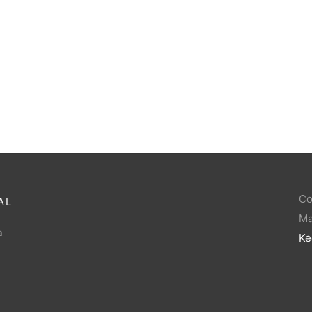
uşu Kalpli Kolye
Seramik Kolye Mavi Yarım Ay
₺
59,89
Co
AL
Ma
a
Ke