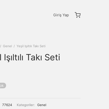
Giriş Yap
/
Genel
/
Yeşil Işıltılı Takı Seti
 Işıltılı Takı Seti
yok
:
77624
Kategoriler:
Genel