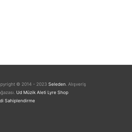
Baykuş Kolye Renkli Taşlı Model
₺
9,99
pyright © 2014 - 2023
Seleden
.
Alışveriş
ğazası.
Ud Müzik Aleti
Lyre Shop
di Sahiplendirme