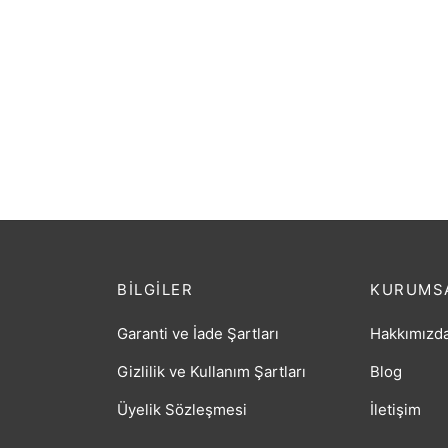
Tavusk
₺
9,99
Seramik Kolye Mavi Kelebekler
₺
59,89
BILGILER
KURUMS
Garanti ve İade Şartları
Hakkımızd
Gizlilik ve Kullanım Şartları
Blog
Üyelik Sözleşmesi
İletişim